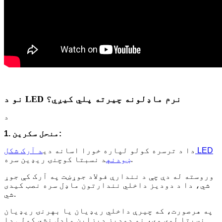
نو د LED نرم ماډلونه چیرته پلي کیږي؟
د
1. منحل سکرین:
دا د ترسره کولو لپاره خورا اسانه دی
د آرک شکل LED
د نسبتا کوچنۍ ریډین سره.
ښودنه
وروسته له دې چې د نندارې فولاد جوړښت په آرک کې جوړ
شي، دا د دودیز داخلي نندارتون ماډل سره نصب کیدی
شي.
په هرصورت، که چیرې داخلي ریډیان یا بهرنۍ ریډیان
نسبتا لوی وي، نو دودیز ډیزاین ماډل نشي کولی دا