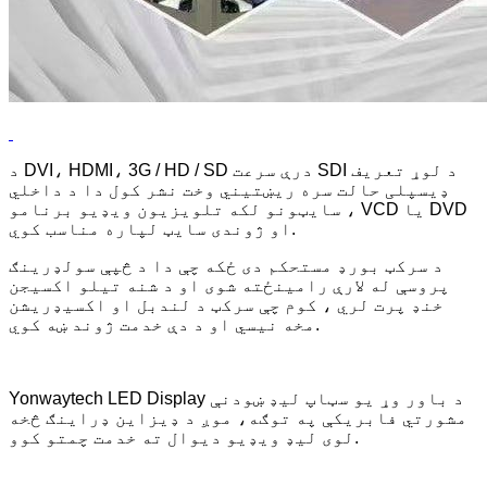
د DVI، HDMI، 3G / HD / SD درې سرعت SDI د لوړ تعریف
ډیسپلی حالت سره ریښتیني وخت نشر کول دا د داخلي
سایټونو لکه تلویزیون ویډیو برنامو ، VCD یا DVD
او ژوندی سایټ لپاره مناسب کوي.
د سرکټ بورډ مستحکم دی ځکه چې دا د څپې سولډرینګ
پروسې له لارې رامینځته شوی او د شنه تیلو اکسیجن
خنډ پرت لري ، کوم چې سرکټ د لندبل او اکسیډریشن
مخه نیسي او د دې خدمت ژوند ښه کوي.
Yonwaytech LED Display د باور وړ یو سټاپ لیډ ښودنې
مشورتي فابریکې په توګه، موږ د ډیزاین ډراینګ څخه
لوی لیډ ویډیو دیوال ته خدمت چمتو کوو.