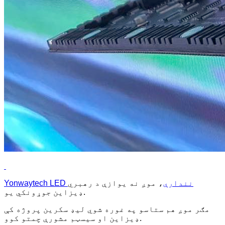
Yonwaytech LED نندارې
، موږ نه یوازې د رهبري
ډیزاین جوړونکي یو.
مګر موږ هم ستاسو په غوره شوي لیډ سکرین پروژه کې
ډیزاین او سیسټم مشورې چمتو کوو.