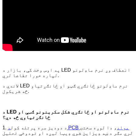
په اوس وخت کې، بازار د LED انعطاف وړ نرم ماډلونو
لپاره خورا تقاضا لري.
لاندې د LED نرم ماډلونو ځانګړي ګټو او ځانګړتیاو
څه شریکول.
د LED نرم ماډلونو او ځانګړي شکل سکرینونو ګټې او
ځانګړتیاوې څه دي؟
د PCB مواد
، دا لوړه سختۍ
1. د دودیز سره پرتله کول
لري مګر د ښه ډیزاین شوي ډیټا لیږد او تودوخې تحلیل