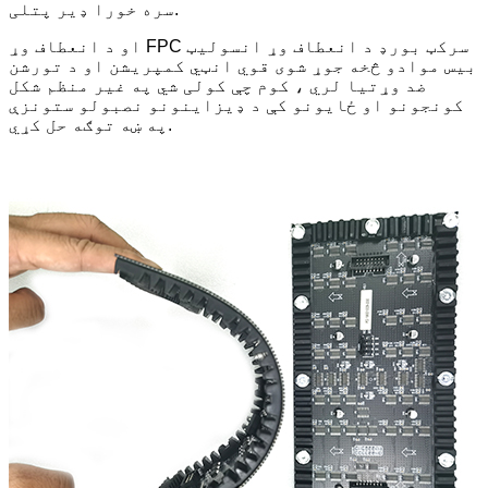
سره خورا ډیر پتلی.
او د انعطاف وړ FPC سرکټ بورډ د انعطاف وړ انسولیټ
بیس موادو څخه جوړ شوی قوي انټي کمپریشن او د تورشن
ضد وړتیا لري ، کوم چې کولی شي په غیر منظم شکل
کونجونو او ځایونو کې د ډیزاینونو نصبولو ستونزې
په ښه توګه حل کړي.