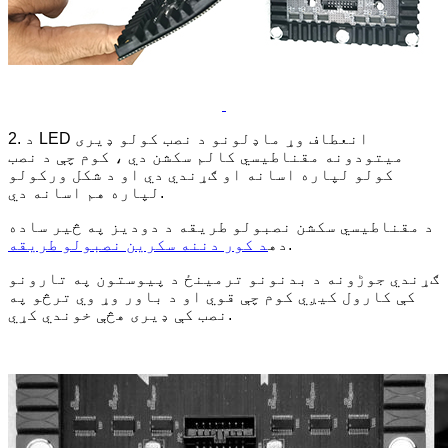
2. د LED انعطاف وړ ماډلونو د نصب کولو ډیری
میتودونه مقناطیسي کالم سکشن دي ، کوم چې د نصب
کولو لپاره اسانه او ګړندي دي او د شکل ورکولو
لپاره هم اسانه دي.
د مقناطیسي سکشن نصبولو طریقه د دودیز په څیر ساده
.
ده
د کور دننه سکرین نصبولو طریقه
ګړندي جوڑونه د بدنونو ترمینځ د پیوستون په تارونو
کې کارول کیږي کوم چې قوي او د باور وړ وي ترڅو په
نصب کې ډیری هڅې خوندي کړي.