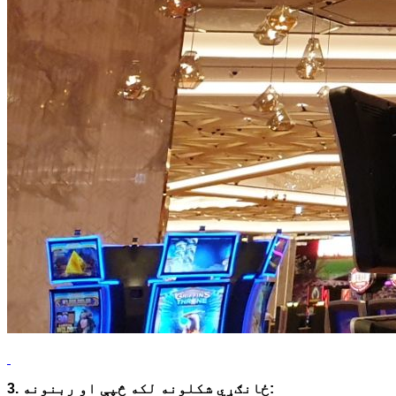
3. ځانګړي شکلونه لکه څپې او ربنونه: