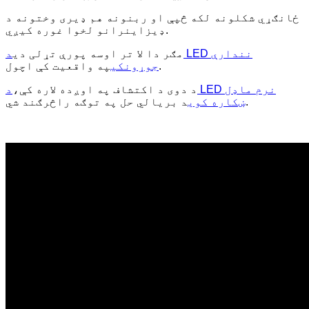
ځانګړي شکلونه لکه څپې او ربنونه هم ډیری وختونه د
ډیزاینرانو لخوا غوره کیږي.
مګر دا لا تر اوسه پورې تړلی دی
د LED نندارې
په واقعیت کې اچول.
جوړونکي
د دوی د اکتشاف په اوږده لاره کې،
د LED نرم ماډل
د بریالي حل په توګه راڅرګند شي.
ښکاره کوي