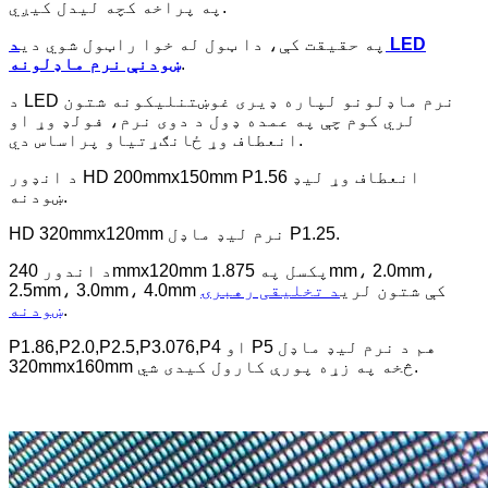
په پراخه کچه لیدل کیږي.
په حقیقت کې، دا ټول له خوا راټول شوي دي
د LED
.
ښودنې نرم ماډلونه
د LED نرم ماډلونو لپاره ډیری غوښتنلیکونه شتون
لري کوم چې په عمده ډول د دوی نرم، فولډ وړ او
انعطاف وړ ځانګړتیاو پراساس دي.
د انډور HD 200mmx150mm P1.56 انعطاف وړ لیډ
ښودنه.
HD 320mmx120mm نرم لیډ ماډل P1.25.
د اندور 240mmx120mm پکسل په 1.875mm، 2.0mm،
2.5mm، 3.0mm، 4.0mm کې شتون لري
د تخلیقی رهبرۍ
.
ښودنه
P1.86,P2.0,P2.5,P3.076,P4 او P5 هم د نرم لیډ ماډل
320mmx160mm څخه په زړه پورې کارول کیدی شي.