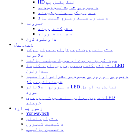
HD تنگ پکسل پچ
د بیروني ثابت لیډ ښودنه
د سټیج کرایه لیډ ښودنه
د سمارټ شیلف رهبري قیمت ټاګ
خبرونه
د شرکت خبرونه
د صنعت خبرونه
ډاونلوډ کړئ
زموږ حل
د ترانسپورت ترمینل او د هوایی ډګر
اعلانونه
سوداګریز پرچون او هوټل میلمه پالنه
د تیاتر کنسرټ سټیج پیښې او د کلیسا LED
نندارتون
د ښوونې او روزنې سټوډیو نشراتو او امنیه
قومندانۍ مرکز
د بیروني اعلاناتو LED نمایش مخ او بل
بورډ
د سټیډیم ایرینا سپورت پیریمیټ LED
ښودنه
زموږ په اړه
Yonwaytech
د تولید اساس
د کیفیت کنټرول
د تضمین پالیسي