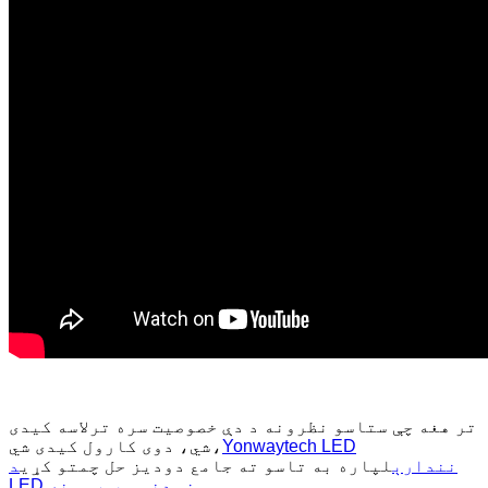
تر هغه چې ستاسو نظرونه د دې خصوصیت سره ترلاسه کیدی
Yonwaytech LED
شي، دوی کارول کیدی شي،
نندارې
لپاره به تاسو ته جامع دودیز حل چمتو کړي
د
.
LED ښودنې سیسټمونه