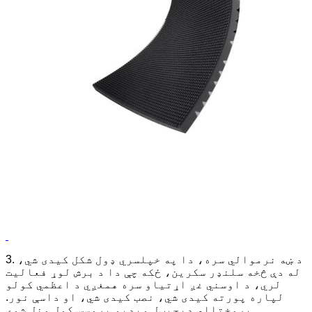
3. د ښه نرموالي سره، دا په خپلسري ډول شکل کیدی شي،
له دې څخه سلنډر سکرین، ځکه چې دا د برش لوړ فعالیت
لري، د اوسني غږ اړتیاو سره همغږي د اعظمي کولو
لپاره پورته کیدی شي، نصب کیدی شي، او داسې نور.
پرمختللي ډیجیټل ویډیو پروسس کول منل شوي.