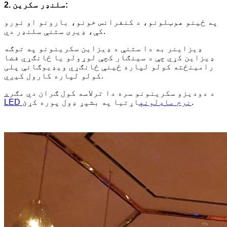
2. سلنډر سکرین:
په ځینو هوټلونو، د کنفرانس خونو، بارونو او نورو
کې، ډیری ستنې سلنډر دي.
ډیزاینر به دا ستنې د ډیزاین سکرینونو په توګه
ډیزاین کړي چې د سینګار کچې لوړولو یا ځانګړي فضا
رامینځته کولو لپاره ځینې ځانګړي ویډیوګانې پلی
کولو لپاره کارول کیږي.
د دودیزو سکرینونو سره دا ترلاسه کول ګران دي مګر
د
اړتیا په بشپړ ډول پوره کړئ.
LED نرم ماډلونه