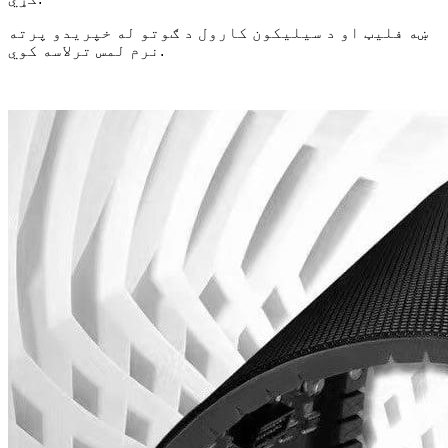
ښه فلیټ او د سیلیکون کارول د ګوتو له خپریدو پرته
نرم لمس ترلاسه کوي.