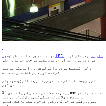
د LED سکرین
لیدونکي کولی
مهمه نده چې د کوم نظر څخه
شي د دریو ورته او ژوندي عکسونو څخه خوند واخلي.
د لوړ کیفیت سره، دا کولی شي د واحد ټکي ساتنه
ترلاسه کړي، چې لګښت یې ټیټ دی.
لوړ روښانتیا او ټیټ مړ رڼا نرخ د انرژي سپمولو
وړاندې کوي.
بې سیمه جلا کول او د پلس یا منفي 0.1mm دننه ماډلونو
ترمینځ د جلا کولو غلطی کنټرول کولو وړتیا
پیرودونکو ته ځواک ورکوي ترڅو د سکرین شکل شخصي
کړي.