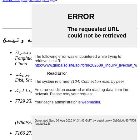
موږ سره اړیکه ونیسئ
مرکزي دفتر:
7F, Bldg SMOK, 29#, Guangyuaner Rd,
Fenghuang St, Guang'ming Dist, Shenzhen, Guangdong,
China
Bldg D, 2035#, Songbai Rd, Shiyan St, Bao'an
فابریکه:
Dist, Shenzhen, Guangdong, China
info@yonwaytech.com
بریښنالیک:
د خرڅلاو ډله:
+86 138 2358 7729
(WhatsAPP او Wechat شتون لري)
ټیلیفون:
+86 755 2738 7166