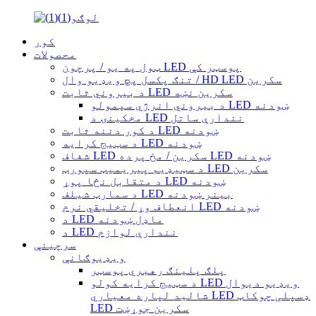
کور
محصولات
ټول په یو / پرچون LED پوسټر کې
تنګ پکسل پچ ویډیو وال / HD LED سکرین
د بیروني ثابت LED سکرین نښه
د بیروني انرژي سپمولو LED ښودنه
مخکینۍ د LED نندارې ساتل
د کور دننه ثابت LED ښودنه
د سټیج کرایه LED ښودنه
شفاف LED سکرین / مخ پرده LED ښودنه
د سټیډیم پیریمیټ سپورټ LED سکرین
د متقابل نڅا پوړ LED ښودنه
د سمارټ شیلف LED بینر ښودنه
انعطاف وړ / تخلیقي نرم LED ښودنه
د LED ماډل ښودنه
د LED نندارې لوازم
سرچینې
ویډیوګانې
پلګ پلینګ رهبري پوسټر
د سټیج کرایه کولو LED ویډیو دیوال
شالید لپاره معیاري LED ډسپلی چوکاټ
LED سکرین جوړښت