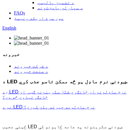
د تضمین پالیسي
د سپارلو یادښتونه
FAQs
موږ سره اړیکه ونیسئ
English
خبرونه
د شرکت خبرونه
د صنعت خبرونه
د LED ښودنې نرم ماډل یو څه ممکن تاسو جذب کړي.
د
د LED نرم ماډلونو او ځانګړي شکل سکرینونو ګټې او
ځانګړتیاوې څه دي؟
نو د LED نرم ماډلونه چیرته پلي کیږي؟
ځینې ​​عجیب LED ښودنې سکرینونه په عامه ځایونو کې