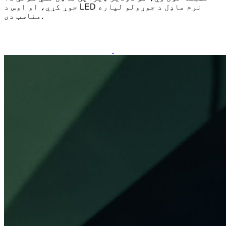
جوړ کړي، او اوس د LED نرم ماډل د جوړولو لپاره
مناسب دی.