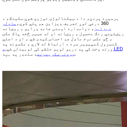
برسیره پردې، دا د ټیکنالوژۍ توزیع شوي سکینګ، د
360 درجې لوړ تعریف ډیزاین هم پلي کوي،
ماډلر
ډیزاین
، دوامداره اوسنی جامد ډرایو ، روښانه
ریښتیني رنګ محصول ، روښانه او له جټټر څخه پاک عکس
، څو عکس نرم ماډل هم احساس کیدی شي ، او د اصلي
کنټرول کمپیوټر سره د ارتباط له لارې ، عکسونه په
ورته وخت کې په دریو لویو حلقو کې لوبیدلی شي.
د LED
د سلنډر په بڼه.
ښودنې سکرینونه