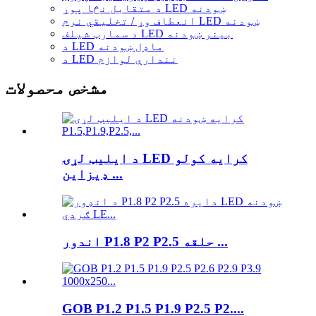
د متقابل نڅا پوړ LED ښودنه
انعطاف وړ / تخلیقي نرم LED ښودنه
د سمارټ شیلف LED بینر ښودنه
د LED ماډل ښودنه
د LED نندارې لوازم
مشخص محصولات
د ایلیټ لړۍ LED کرایه کولو
ډیزاین ...
اندور P1.8 P2 P2.5 حلقه ...
GOB P1.2 P1.5 P1.9 P2.5 P2....