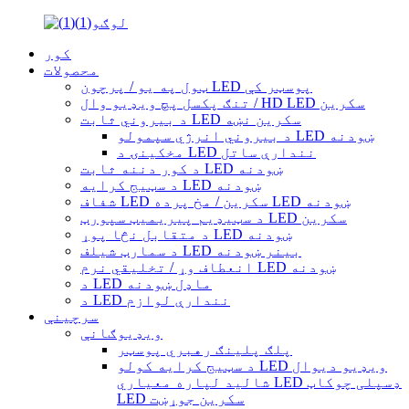
کور
محصولات
ټول په یو / پرچون LED پوسټر کې
تنګ پکسل پچ ویډیو وال / HD LED سکرین
د بیروني ثابت LED سکرین نښه
د بیروني انرژي سپمولو LED ښودنه
مخکینۍ د LED نندارې ساتل
د کور دننه ثابت LED ښودنه
د سټیج کرایه LED ښودنه
شفاف LED سکرین / مخ پرده LED ښودنه
د سټیډیم پیریمیټ سپورټ LED سکرین
د متقابل نڅا پوړ LED ښودنه
د سمارټ شیلف LED بینر ښودنه
انعطاف وړ / تخلیقي نرم LED ښودنه
د LED ماډل ښودنه
د LED نندارې لوازم
سرچینې
ویډیوګانې
پلګ پلینګ رهبري پوسټر
د سټیج کرایه کولو LED ویډیو دیوال
شالید لپاره معیاري LED ډسپلی چوکاټ
LED سکرین جوړښت