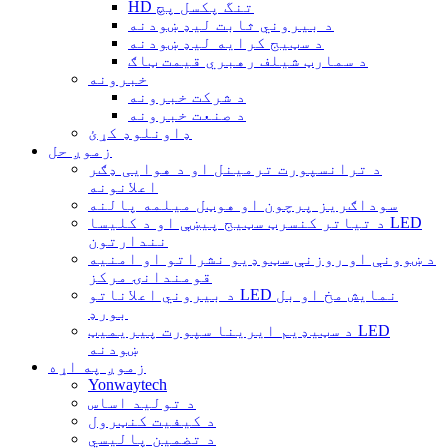
HD تنگ پکسل پچ
د بیروني ثابت لیډ ښودنه
د سټیج کرایه لیډ ښودنه
د سمارټ شیلف رهبري قیمت ټاګ
خبرونه
د شرکت خبرونه
د صنعت خبرونه
ډاونلوډ کړئ
زموږ حل
د ترانسپورت ترمینل او د هوایی ډګر
اعلانونه
سوداګریز پرچون او هوټل میلمه پالنه
د تیاتر کنسرټ سټیج پیښې او د کلیسا LED
نندارتون
د ښوونې او روزنې سټوډیو نشراتو او امنیه
قومندانۍ مرکز
د بیروني اعلاناتو LED نمایش مخ او بل
بورډ
د سټیډیم ایرینا سپورت پیریمیټ LED
ښودنه
زموږ په اړه
Yonwaytech
د تولید اساس
د کیفیت کنټرول
د تضمین پالیسي