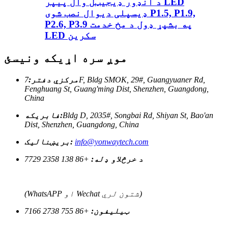
د انډور ډیجیټل وال پیپر LED
ډیسپلی دیوال نصب شوی P1.5, P1.9,
P2.6, P3.9 په بشپړ ډول د مخ خدمت
LED سکرین
موږ سره اړیکه ونیسئ
مرکزي دفتر:
7F, Bldg SMOK, 29#, Guangyuaner Rd,
Fenghuang St, Guang'ming Dist, Shenzhen, Guangdong,
China
Bldg D, 2035#, Songbai Rd, Shiyan St, Bao'an
فابریکه:
Dist, Shenzhen, Guangdong, China
info@yonwaytech.com
بریښنالیک:
د خرڅلاو ډله:
+86 138 2358 7729
(WhatsAPP او Wechat شتون لري)
ټیلیفون:
+86 755 2738 7166