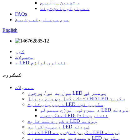
د تضمین پالیسي
د سپارلو یادښتونه
FAQs
موږ سره اړیکه ونیسئ
English
کور
محصولات
د LED نندارې لوازم
کټګورۍ
محصولات
ټول په یو / پرچون LED پوسټر کې
تنګ پکسل پچ ویډیو وال / HD LED سکرین
د بیروني ثابت LED سکرین نښه
د بیروني انرژي سپمولو LED ښودنه
مخکینۍ د LED نندارې ساتل
د کور دننه ثابت LED ښودنه
د سټیج کرایه LED ښودنه
شفاف LED سکرین / مخ پرده LED ښودنه
د سټیډیم پیریمیټ سپورټ LED سکرین