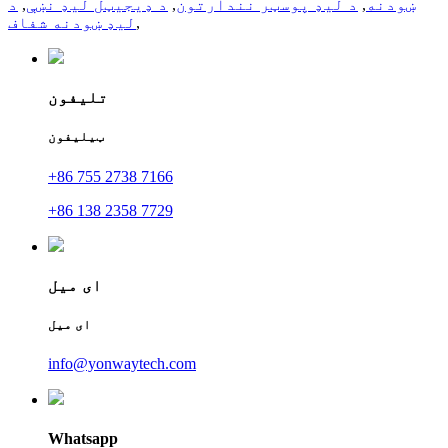
ښودنه
,
د لیډ پوسټر نندارتون
,
د ډیجیټل لیډ نښې
,
د
,
لیډ ښودنه شفاف
تلیفون
ټیلیفون
+86 755 2738 7166
+86 138 2358 7729
ای میل
ای میل
info@yonwaytech.com
Whatsapp