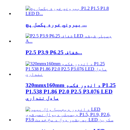
بیروني غوره پکسل پچ ...
P2.5 P3.9 P6.25 شفاف...
320mmx160mm د انډور فکسډ P1.25
P1.538 P1.86 P2.0 P2.5 P3.076 LED
ماډل نندارې