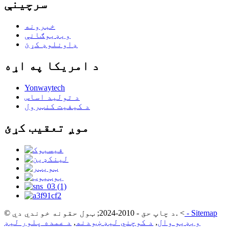
سرچینې
خبرونه
ویډیوګانې
ډاونلوډ کړئ
د امریکا په اړه
Yonwaytech
د تولید اساس
د کیفیت کنټرول
موږ تعقیب کړئ
Sitemap
-
<
© د چاپ حق - 2010-2024; ټول حقونه خوندي دي.
ویډیو وال
,
د کوچني لیډ ښودنه
,
د عمده پلور لیډ