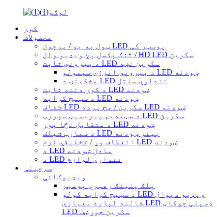
کور
محصولات
ټول په یو / پرچون LED پوسټر کې
تنګ پکسل پچ ویډیو وال / HD LED سکرین
د بیروني ثابت LED سکرین نښه
د بیروني انرژي سپمولو LED ښودنه
مخکینۍ د LED نندارې ساتل
د کور دننه ثابت LED ښودنه
د سټیج کرایه LED ښودنه
شفاف LED سکرین / مخ پرده LED ښودنه
د سټیډیم پیریمیټ سپورټ LED سکرین
د متقابل نڅا پوړ LED ښودنه
د سمارټ شیلف LED بینر ښودنه
انعطاف وړ / تخلیقي نرم LED ښودنه
د LED ماډل ښودنه
د LED نندارې لوازم
سرچینې
ویډیوګانې
پلګ پلینګ رهبري پوسټر
د سټیج کرایه کولو LED ویډیو دیوال
شالید لپاره معیاري LED ډسپلی چوکاټ
LED سکرین جوړښت