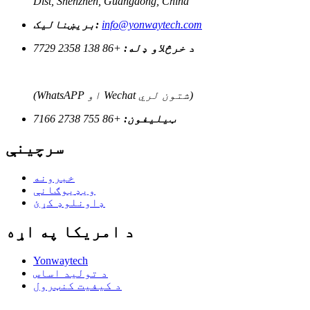
Dist, Shenzhen, Guangdong, China
info@yonwaytech.com
بریښنالیک:
د خرڅلاو ډله:
+86 138 2358 7729
(WhatsAPP او Wechat شتون لري)
ټیلیفون:
+86 755 2738 7166
سرچینې
خبرونه
ویډیوګانې
ډاونلوډ کړئ
د امریکا په اړه
Yonwaytech
د تولید اساس
د کیفیت کنټرول