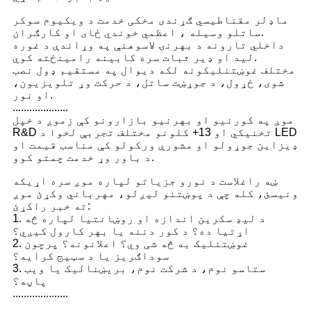
ماډلر مقناطیسي ګړندی مخکی خدمت د ویکیوم سوکر
ساتلو وسیله ، اعظمي خوندي ځای او کارګران.
داخلي تارونه د بهرنۍ لاسوهنې په وړاندې د غوره
لید او ډیر ثبات سره کابینه رامینځته کوي.
مختلف غوښتنلیکونه لکه دیوال په مستقیم ډول نصب
شوی، ځړول، د جوړښت ساتل، د حرکت وړ تلویزیون،
او نور.
....................
موږ په کورنیو او بهرنیو بازارونو کې زموږ د خپل
R&D تخنیکي او 13+ کلونو مختلف تجربې لخوا د LED
ډیزاین جوړولو او مشورې ورکولو کې مناسب قیمت او
د باور وړ خدمت چمتو کوو.
ښه راغلاست د نورو جزیاتو لپاره موږ سره اړیکه
ونیسئ، کله چې د پوښتنو لیږلو، مهرباني وکړئ موږ
ته خبر راکړئ:
1. د لیډ سکرین اندازه او روښانتیا لپاره څه
اړتیا ده؟ د کور دننه یا بهر کارول کیږي؟
2. غوښتنلیک به څه شی وي؟ اعلانونه؟ پرچون
سوداګریز یا د سټیج کرایه؟
3. ستاسو نوم، د شرکت نوم، بریښنالیک یا ویب
پاڼه؟
....................