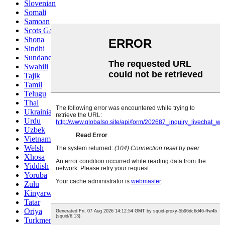
Slovenian
Somali
Samoan
Scots Gaelic
Shona
Sindhi
Sundanese
Swahili
Tajik
Tamil
Telugu
Thai
Ukrainian
Urdu
Uzbek
Vietnamese
Welsh
Xhosa
Yiddish
Yoruba
Zulu
Kinyarwanda
Tatar
Oriya
Turkmen