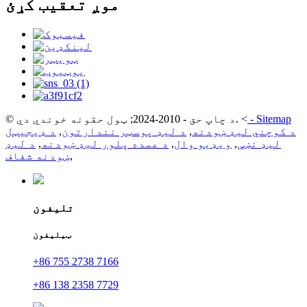
موږ تعقیب کړئ
Sitemap
-
<
© د چاپ حق - 2010-2024; ټول حقونه خوندي دي.
د کوچني لیډ ښودنه
,
د لیډ پوسټر نندارتون
,
د ډیجیټل
لیډ نښې
,
ویډیو وال
,
د عمده پلور لیډ ښودنه
,
د لیډ
,
ښودنه شفاف
تلیفون
ټیلیفون
+86 755 2738 7166
+86 138 2358 7729