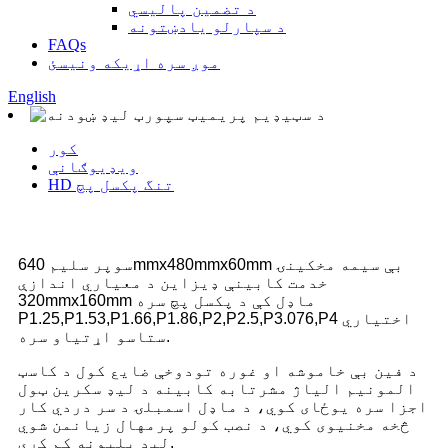
د تضمین پالیسي
د سپارلو یادښتونه
FAQs
موږ سره اړیکه ونیسئ
English
کور
ویډیوګانې
HD تنگ پکسل پچ
سوپر سلیم 640mmx480mmx60mm بې سیمه مخکینۍ
خدمت کابینې ډیزاین د معیاري اندازې
320mmx160mm ماډل کې د پکسل پچ سره
P1.25,P1.53,P1.66,P1.86,P2,P2.5,P3.076,P4 اختیاري
ستاسو اړتیاو سره.
د فین بې خاموشه او غوره تودوخې ضایع کول د کاسټ
المونیم الیاژ مشرتابه کابینه د لیډ سکرین ټول
اجزا سره یوځای کوي، د ماډل اسمبلۍ د سر دردي کار
څخه مخنیوی کوي، د نصب کولو پرمهال زیانمن شوي
لیډ بلبونه کم کړي.