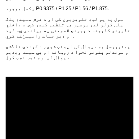
پکسل موجود P0.9375 / P1.25 / P1.56 / P1.875.
ټول په یو لیډ تلویزیون کې او د فرش سټینډ پلګ
پلی کولو لیډ پوسټر هم تنظیم کیدی شي. د داخلي
تارونو کابینه د بهرنۍ لاسوهنې په وړاندې ښه لید
او ډیر ثبات رامینځته کوي.
یونیورسل په دیوال کې ایونټ شوی، د ګړندۍ تالاشۍ
او موندلو پنونو لخوا د روښانه او بې سیمه ویډیو
دیوال لپاره نصب نصب کول.