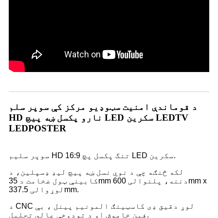
د قوماندې امنیت سټوډیو مرکز کې سوپر سلم
HD نارو پکسل ښه پیچ LED سکرین LEDTV
LEDPOSTER
سوپر سلیم HD تنگ پکسل پچ 16:9 LED سکرین.
لکه څنګه چې د نوي نسل ښه پیچ لیډ ډسپلین، د
کابینې ټول ضخامت د 35mm دننه، پلنوالی 600mm x
لوړوالی 337.5mm.
د CNC لوړ دقیق ډی کاسټینګ المونیم پینل ، بې
فین خاموش او د تودوخې عالي تحلیل.