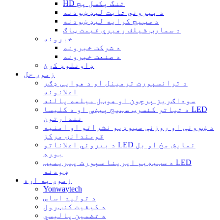
HD تنگ پکسل پچ
د بیروني ثابت لیډ ښودنه
د سټیج کرایه لیډ ښودنه
د سمارټ شیلف رهبري قیمت ټاګ
خبرونه
د شرکت خبرونه
د صنعت خبرونه
ډاونلوډ کړئ
زموږ حل
د ترانسپورت ترمینل او د هوایی ډګر
اعلانونه
سوداګریز پرچون او هوټل میلمه پالنه
د تیاتر کنسرټ سټیج پیښې او د کلیسا LED
نندارتون
د ښوونې او روزنې سټوډیو نشراتو او امنیه
قومندانۍ مرکز
د بیروني اعلاناتو LED نمایش مخ او بل
بورډ
د سټیډیم ایرینا سپورت پیریمیټ LED
ښودنه
زموږ په اړه
Yonwaytech
د تولید اساس
د کیفیت کنټرول
د تضمین پالیسي