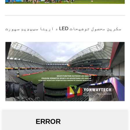
د ارینا سټیډیم سپورت LED سکرین محصول توضیحات