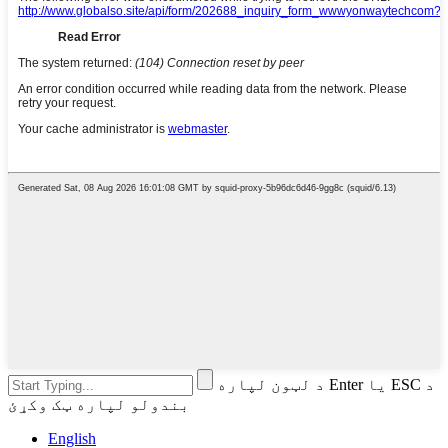
د لټون لپاره Enter یا ESC د
بندولو لپاره ټک وکړئ
English