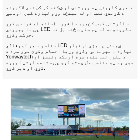
د هرې کابینې په پورتنۍ او ښکته کې ګړندي لاکرونه
د ګړندي نصب او له مینځه وړو لپاره کیڼ او ښیې.
د الوتنې کیس کڅوړه دا خورا اسانه او خوندي کوي
چې دا بیروني LED سکرینونه له یو سایټ څخه بل ته
حرکت وکړي.
ستاسو د هر لوبغالي LED ښودنې پروژې اړتیاو
لپاره ، مهرباني وکړئ وړیا احساس وکړئ موږ سره د
Yonwaytech د پلور نماینده سره اړیکه ونیسئ او
موږ به یو مناسب حل چمتو کړو چې ستاسو اړتیا پوره
کړي او ډیر کړي.