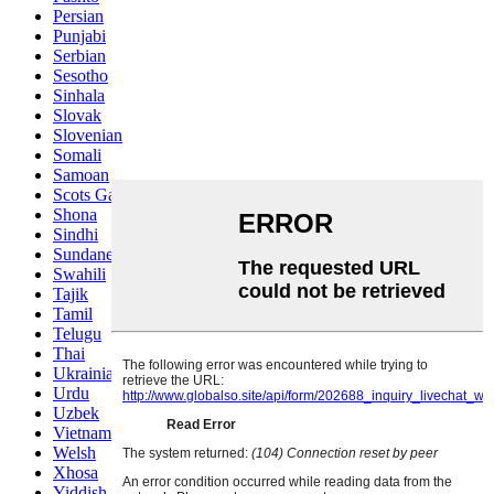
Persian
Punjabi
Serbian
Sesotho
Sinhala
Slovak
Slovenian
Somali
Samoan
Scots Gaelic
Shona
Sindhi
Sundanese
Swahili
Tajik
Tamil
Telugu
Thai
Ukrainian
Urdu
Uzbek
Vietnamese
Welsh
Xhosa
Yiddish