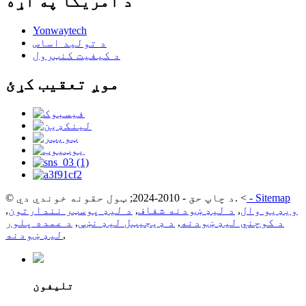
د امریکا په اړه
Yonwaytech
د تولید اساس
د کیفیت کنټرول
موږ تعقیب کړئ
Sitemap
-
<
© د چاپ حق - 2010-2024; ټول حقونه خوندي دي.
ویډیو وال
,
د لیډ ښودنه شفاف
,
د لیډ پوسټر نندارتون
,
د کوچني لیډ ښودنه
,
د ډیجیټل لیډ نښې
,
د عمده پلور
,
لیډ ښودنه
تلیفون