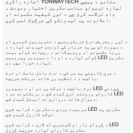
اجازه راکړئ YONWAYTECH ستاسو د پیښې
لپاره ترټولو مناسب سکرین اختیار ومومئ ،
ډاډ ترلاسه کړئ چې د لوړ کیفیت عکسونه او
اعلانونه په لیدونکو کې هرڅوک لمس کوي.
د لوړ ریفریش نرخ فریکوینسي د تلویزیون کیمرې او
د سپورت لوبې په جریان کې ژوندۍ خپرونو لپاره د
وړیا عکسونو او ویډیوګانو د روښانه کولو بیمه
کولو لپاره ، او دا د سټیډیم پیریمیټ LED سکرین
لپاره خورا مهم دی.
د هرې کابینې په سر کې د نرم ماډل ماسک او نرم
بالښت ، د تنظیم وړ شاته بریکٹ جوړښت.
نرم بالښت د حرکت وړ دی او د سټیډیم LED ښودنې
کارولو وروسته لرې کیدی شي ، بریکٹونه هم د LED
دیوال شاته دروازې ته ایستل کیدی شي.
سربیره پردې ، سکرین د کرایه شوي LED سکرین په
توګه کارول کیدی شي.
د ځړولو بار او ګینټري له لارې د کرایه شوي LED
سکرین کارولو لپاره جوړښت ځړول.