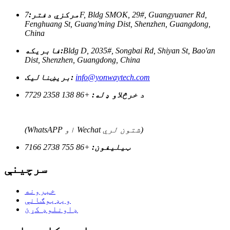
مرکزي دفتر:
7F, Bldg SMOK, 29#, Guangyuaner Rd,
Fenghuang St, Guang'ming Dist, Shenzhen, Guangdong,
China
Bldg D, 2035#, Songbai Rd, Shiyan St, Bao'an
فابریکه:
Dist, Shenzhen, Guangdong, China
info@yonwaytech.com
بریښنالیک:
د خرڅلاو ډله:
+86 138 2358 7729
(WhatsAPP او Wechat شتون لري)
ټیلیفون:
+86 755 2738 7166
سرچینې
خبرونه
ویډیوګانې
ډاونلوډ کړئ