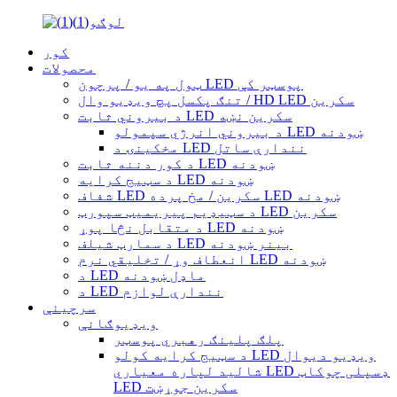
کور
محصولات
ټول په یو / پرچون LED پوسټر کې
تنګ پکسل پچ ویډیو وال / HD LED سکرین
د بیروني ثابت LED سکرین نښه
د بیروني انرژي سپمولو LED ښودنه
مخکینۍ د LED نندارې ساتل
د کور دننه ثابت LED ښودنه
د سټیج کرایه LED ښودنه
شفاف LED سکرین / مخ پرده LED ښودنه
د سټیډیم پیریمیټ سپورټ LED سکرین
د متقابل نڅا پوړ LED ښودنه
د سمارټ شیلف LED بینر ښودنه
انعطاف وړ / تخلیقي نرم LED ښودنه
د LED ماډل ښودنه
د LED نندارې لوازم
سرچینې
ویډیوګانې
پلګ پلینګ رهبري پوسټر
د سټیج کرایه کولو LED ویډیو دیوال
شالید لپاره معیاري LED ډسپلی چوکاټ
LED سکرین جوړښت