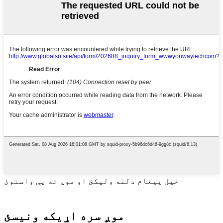
خپل پیغام دلته ولیکئ او موږ ته یې واستوئ
موږ سره اړیکه ونیسئ