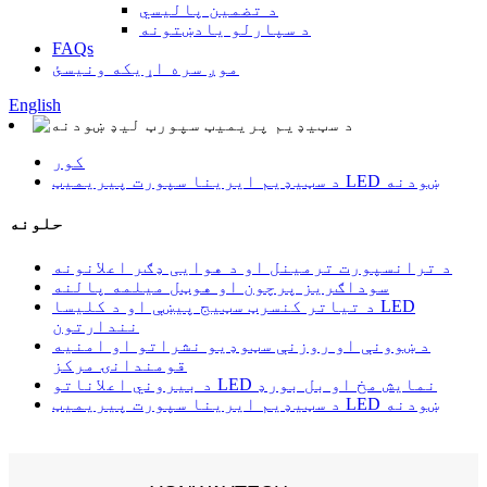
د تضمین پالیسي
د سپارلو یادښتونه
FAQs
موږ سره اړیکه ونیسئ
English
کور
د سټیډیم ایرینا سپورت پیریمیټ LED ښودنه
حلونه
د ترانسپورت ترمینل او د هوایی ډګر اعلانونه
سوداګریز پرچون او هوټل میلمه پالنه
د تیاتر کنسرټ سټیج پیښې او د کلیسا LED
نندارتون
د ښوونې او روزنې سټوډیو نشراتو او امنیه
قومندانۍ مرکز
د بیروني اعلاناتو LED نمایش مخ او بل بورډ
د سټیډیم ایرینا سپورت پیریمیټ LED ښودنه