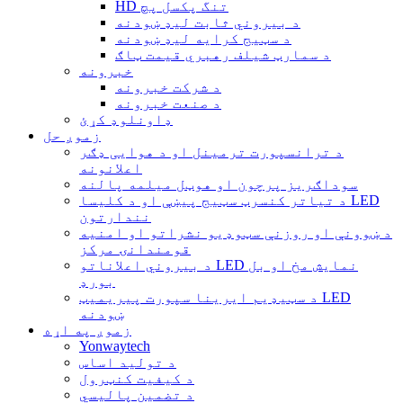
HD تنگ پکسل پچ
د بیروني ثابت لیډ ښودنه
د سټیج کرایه لیډ ښودنه
د سمارټ شیلف رهبري قیمت ټاګ
خبرونه
د شرکت خبرونه
د صنعت خبرونه
ډاونلوډ کړئ
زموږ حل
د ترانسپورت ترمینل او د هوایی ډګر
اعلانونه
سوداګریز پرچون او هوټل میلمه پالنه
د تیاتر کنسرټ سټیج پیښې او د کلیسا LED
نندارتون
د ښوونې او روزنې سټوډیو نشراتو او امنیه
قومندانۍ مرکز
د بیروني اعلاناتو LED نمایش مخ او بل
بورډ
د سټیډیم ایرینا سپورت پیریمیټ LED
ښودنه
زموږ په اړه
Yonwaytech
د تولید اساس
د کیفیت کنټرول
د تضمین پالیسي