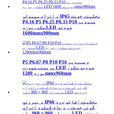
د انرژۍ سپمولو IP65 مخکینۍ خدمت
P4.16 P5 P6.25 P8.33 P10 سټیډیم
سکوربورډ LED ښودنه
1600mmx900mm
P5 P6.67 P8 P10 P16 د سټیډیم
پریمیټ سپورټ LED ښودنه سکور
بورډ 1280mmx960mm
د بیروني IP66 مخکینۍ / شاته دوه
ګونی خدمت ، د عام کیتوډ انرژي
سپمولو 960 × 960 سلم LED ښودنه