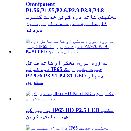
Omnipotent
P1.56,P1.95,P2.6,P2.9,P3.9,P4.8
مخکینۍ شاته دوه ګوني خدمت کنسرټ
کلیسا پیښه مرحله د کرایې لیډ
ښودنه
په زړه پوری مخکی او شاته ساتل
دوه ګونی IP65 ثبوت بشپړ رنګ
P2.976 P3.91 P4.81 LED ډسپلی
سکرین.
په بهر کې IP65 HD P2.5 LED مکعب
نښه نمایش سکرین