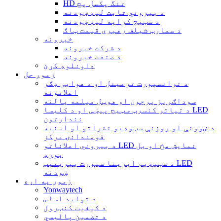
HD تنگ پکسل پچ
د بیروني ثابت لیډ ښودنه
د سټیج کرایه لیډ ښودنه
د سمارټ شیلف رهبري قیمت ټاګ
خبرونه
د شرکت خبرونه
د صنعت خبرونه
ډاونلوډ کړئ
زموږ حل
د ترانسپورت ترمینل او د هوایی ډګر
اعلانونه
سوداګریز پرچون او هوټل میلمه پالنه
د تیاتر کنسرټ سټیج پیښې او د کلیسا LED
نندارتون
د ښوونې او روزنې سټوډیو نشراتو او امنیه
قومندانۍ مرکز
د بیروني اعلاناتو LED نمایش مخ او بل
بورډ
د سټیډیم ایرینا سپورت پیریمیټ LED
ښودنه
زموږ په اړه
Yonwaytech
د تولید اساس
د کیفیت کنټرول
د تضمین پالیسي