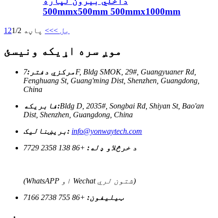
داخلي بیرون لپاره
500mmx500mm 500mmx1000mm
بل >
>>
پاڼه 1/2
2
1
موږ سره اړیکه ونیسئ
مرکزي دفتر:
7F, Bldg SMOK, 29#, Guangyuaner Rd,
Fenghuang St, Guang'ming Dist, Shenzhen, Guangdong,
China
Bldg D, 2035#, Songbai Rd, Shiyan St, Bao'an
فابریکه:
Dist, Shenzhen, Guangdong, China
info@yonwaytech.com
بریښنالیک:
د خرڅلاو ډله:
+86 138 2358 7729
(WhatsAPP او Wechat شتون لري)
ټیلیفون:
+86 755 2738 7166
سرچینې