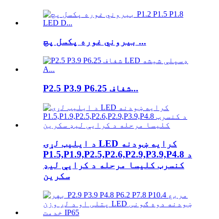
بیروني غوره پکسل پچ ...
P2.5 P3.9 P6.25 شفاف...
د ایلیټ لړۍ LED کرایه ښودنه
P1.5,P1.9,P2.5,P2.6,P2.9,P3.9,P4.8 د
کنسرټ کلیسا مرحله د کرایې لیډ
سکرین