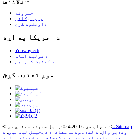
خبرونه
ویډیوګانې
ډاونلوډ کړئ
د امریکا په اړه
Yonwaytech
د تولید اساس
د کیفیت کنټرول
موږ تعقیب کړئ
Sitemap
-
<
© د چاپ حق - 2010-2024; ټول حقونه خوندي دي.
ویډیو وال
,
د لیډ ښودنه شفاف
,
د ډیجیټل لیډ نښې
,
د
عمده پلور لیډ ښودنه
,
د کوچني لیډ ښودنه
,
د لیډ