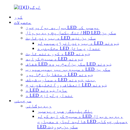
کور
محصولات
ټول په یو / پرچون LED پوسټر کې
تنګ پکسل پچ ویډیو وال / HD LED سکرین
د بیروني ثابت LED سکرین نښه
د بیروني انرژي سپمولو LED ښودنه
مخکینۍ د LED نندارې ساتل
د کور دننه ثابت LED ښودنه
د سټیج کرایه LED ښودنه
شفاف LED سکرین / مخ پرده LED ښودنه
د سټیډیم پیریمیټ سپورټ LED سکرین
د متقابل نڅا پوړ LED ښودنه
د سمارټ شیلف LED بینر ښودنه
انعطاف وړ / تخلیقي نرم LED ښودنه
د LED ماډل ښودنه
د LED نندارې لوازم
سرچینې
ویډیوګانې
پلګ پلینګ رهبري پوسټر
د سټیج کرایه کولو LED ویډیو دیوال
شالید لپاره معیاري LED ډسپلی چوکاټ
LED سکرین جوړښت