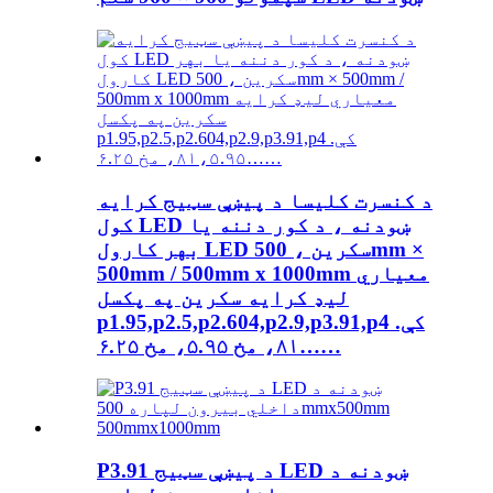
د کنسرت کلیسا د پیښې سټیج کرایه
کول LED ښودنه ، د کور دننه یا
بهر کارول LED سکرین ، 500mm ×
500mm / 500mm x 1000mm معیاري
لیډ کرایه سکرین په پکسل
p1.95,p2.5,p2.604,p2.9,p3.91,p4 کې.
۸۱، مخ ۵.۹۵، مخ ۶.۲۵……
P3.91 د پیښې سټیج LED ښودنه د