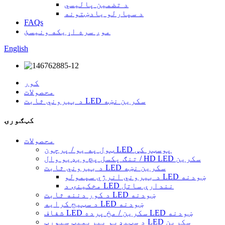
د تضمین پالیسي
د سپارلو یادښتونه
FAQs
موږ سره اړیکه ونیسئ
English
کور
محصولات
د بیروني ثابت LED سکرین نښه
کټګورۍ
محصولات
ټول په یو / پرچون LED پوسټر کې
تنګ پکسل پچ ویډیو وال / HD LED سکرین
د بیروني ثابت LED سکرین نښه
د بیروني انرژي سپمولو LED ښودنه
مخکینۍ د LED نندارې ساتل
د کور دننه ثابت LED ښودنه
د سټیج کرایه LED ښودنه
شفاف LED سکرین / مخ پرده LED ښودنه
د سټیډیم پیریمیټ سپورټ LED سکرین