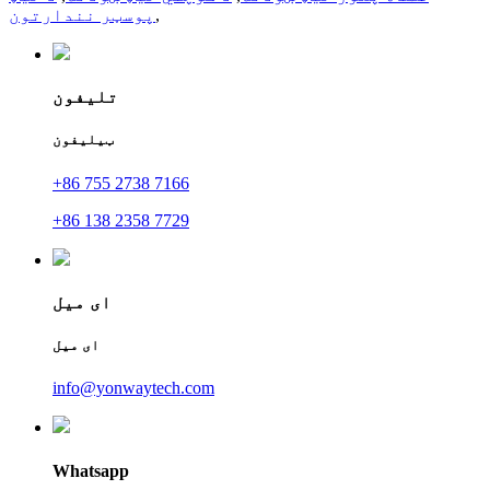
,
پوسټر نندارتون
تلیفون
ټیلیفون
+86 755 2738 7166
+86 138 2358 7729
ای میل
ای میل
info@yonwaytech.com
Whatsapp