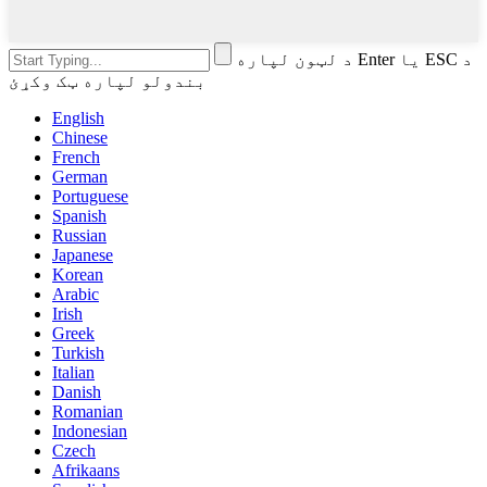
د لټون لپاره Enter یا ESC د
بندولو لپاره ټک وکړئ
English
Chinese
French
German
Portuguese
Spanish
Russian
Japanese
Korean
Arabic
Irish
Greek
Turkish
Italian
Danish
Romanian
Indonesian
Czech
Afrikaans