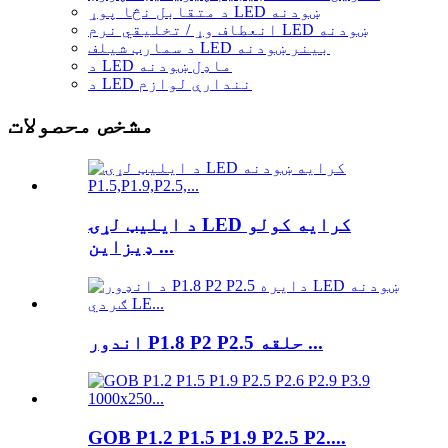
د متقابل نڅا پوړ LED ښودنه
انعطاف وړ / تخلیقي نرم LED ښودنه
د سمارټ شیلف LED بینر ښودنه
د LED ماډل ښودنه
د LED نندارې لوازم
مشخص محصولات
د ایلیټ لړۍ LED کرایه کولو
ډیزاین ...
اندور P1.8 P2 P2.5 حلقه ...
GOB P1.2 P1.5 P1.9 P2.5 P2....