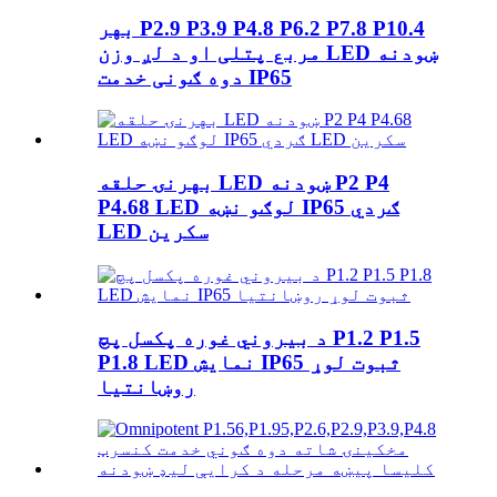
بهر P2.9 P3.9 P4.8 P6.2 P7.8 P10.4
مربع پتلی او د لږ وزن LED ښودنه
دوه ګونی خدمت IP65
بهرنۍ حلقه LED ښودنه P2 P4
P4.68 LED لوګو نښه IP65 ګردي
LED سکرین
د بیروني غوره پکسل پچ P1.2 P1.5
P1.8 LED نمایش IP65 ثبوت لوړ
روښانتیا